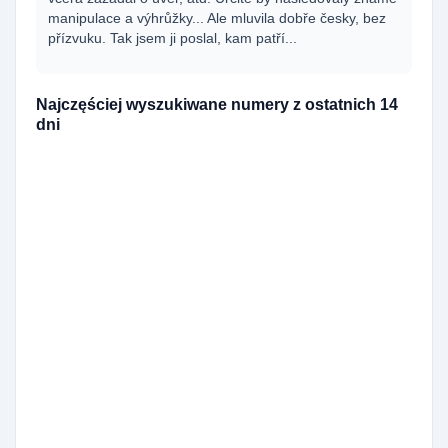
manipulace a výhrůžky... Ale mluvila dobře česky, bez
přízvuku. Tak jsem ji poslal, kam patří...
Najczęściej wyszukiwane numery z ostatnich 14
dni
420727361898
195x
420729989612
166x
420790367790
144x
420790367791
138x
420729880957
111x
420729860142
98x
420727365445
82x
420251713666
70x
420608714549
67x
420530503730
60x
420771126354
50x
420731846295
38x
420251713664
33x
420910925577
31x
420251713661
30x
420555440043
26x
420778544286
26x
420738034120
26x
420910922353
22x
420910928551
21x
420226217062
20x
420770156061
19x
420773747542
19x
420770187611
19x