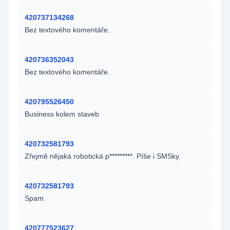
420737134268
Bez textového komentáře.
420736352043
Bez textového komentáře.
420795526450
Business kolem staveb
420732581793
Zřejmě nějaká robotická p*********. Píše i SMSky.
420732581793
Spam
420777523627