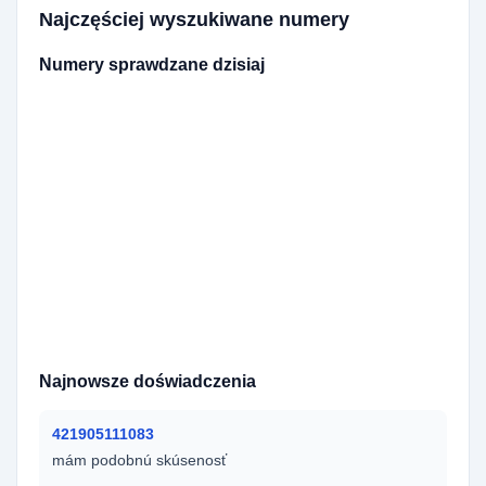
Najczęściej wyszukiwane numery
Numery sprawdzane dzisiaj
420776773324
420605908754
420774666064
420773665850
420597601756
420702626731
420799571978
420702098808
420705921520
420607510937
420703533395
420776718563
420774831721
420734631272
420605409111
420607847264
420778553364
420605255362
420469653458
421910685466
420737022992
420774388302
420775096944
420720987694
420724448640
420728407558
420739788622
420704885987
420606993193
420702118896
Najnowsze doświadczenia
421905111083
mám podobnú skúsenosť