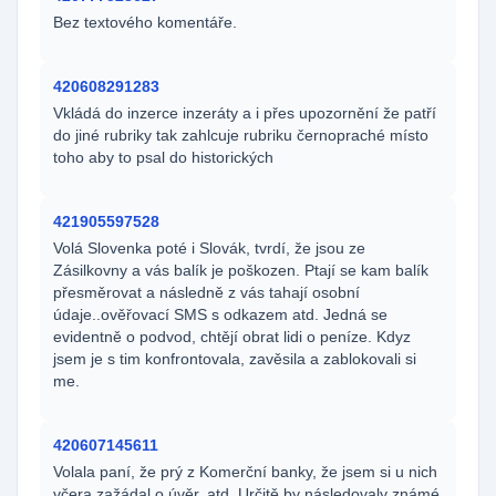
Bez textového komentáře.
420608291283
Vkládá do inzerce inzeráty a i přes upozornění že patří
do jiné rubriky tak zahlcuje rubriku černopraché místo
toho aby to psal do historických
421905597528
Volá Slovenka poté i Slovák, tvrdí, že jsou ze
Zásilkovny a vás balík je poškozen. Ptají se kam balík
přesměrovat a následně z vás tahají osobní
údaje..ověřovací SMS s odkazem atd. Jedná se
evidentně o podvod, chtějí obrat lidi o peníze. Kdyz
jsem je s tim konfrontovala, zavěsila a zablokovali si
me.
420607145611
Volala paní, že prý z Komerční banky, že jsem si u nich
včera zažádal o úvěr, atd. Určitě by následovaly známé