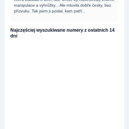
manipulace a výhrůžky... Ale mluvila dobře česky, bez
přízvuku. Tak jsem ji poslal, kam patří...
Najczęściej wyszukiwane numery z ostatnich 14
dni
420727361898
195x
420729989612
174x
420790367790
148x
420790367791
139x
420729880957
114x
420729860142
98x
420727365445
82x
420251713666
71x
420608714549
67x
420771126354
52x
420251713664
33x
420910925577
31x
420251713661
30x
420778544286
26x
420555440043
26x
420738034120
26x
420910922353
22x
420910928551
21x
420226217062
20x
420770187611
19x
420226202712
19x
420773747542
19x
420733151923
18x
420601002415
18x