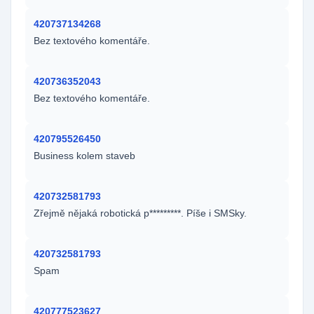
420737134268
Bez textového komentáře.
420736352043
Bez textového komentáře.
420795526450
Business kolem staveb
420732581793
Zřejmě nějaká robotická p*********. Píše i SMSky.
420732581793
Spam
420777523627