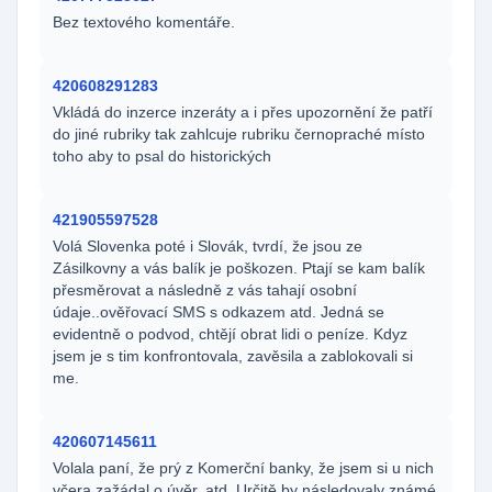
Bez textového komentáře.
420608291283
Vkládá do inzerce inzeráty a i přes upozornění že patří
do jiné rubriky tak zahlcuje rubriku černopraché místo
toho aby to psal do historických
421905597528
Volá Slovenka poté i Slovák, tvrdí, že jsou ze
Zásilkovny a vás balík je poškozen. Ptají se kam balík
přesměrovat a následně z vás tahají osobní
údaje..ověřovací SMS s odkazem atd. Jedná se
evidentně o podvod, chtějí obrat lidi o peníze. Kdyz
jsem je s tim konfrontovala, zavěsila a zablokovali si
me.
420607145611
Volala paní, že prý z Komerční banky, že jsem si u nich
včera zažádal o úvěr, atd. Určitě by následovaly známé