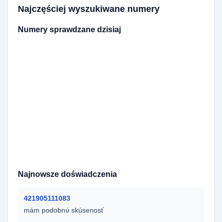
Najczęściej wyszukiwane numery
Numery sprawdzane dzisiaj
420774477102
420774616505
420604408491
7302591950
420602420310
420608797250
420728329169
420700199457
7011896105
420776499541
420468008920
420603348603
7025982670
420731260968
420774517233
420733669760
420601204519
420603862933
420724367676
420704856312
420773104494
420739657657
421771126354
420739929944
302763061302
420739774955
420604666501
7286047650
9721030180
420731934750
Najnowsze doświadczenia
421905111083
mám podobnú skúsenosť