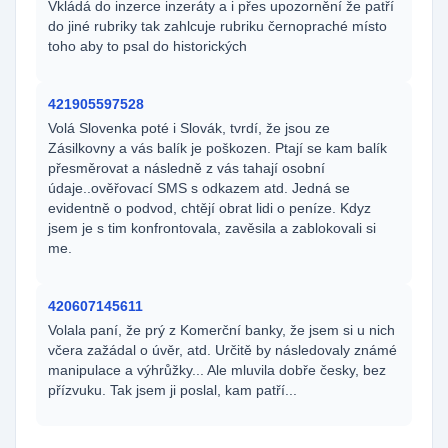
Vkládá do inzerce inzeráty a i přes upozornění že patří
do jiné rubriky tak zahlcuje rubriku černopraché místo
toho aby to psal do historických
421905597528
Volá Slovenka poté i Slovák, tvrdí, že jsou ze
Zásilkovny a vás balík je poškozen. Ptají se kam balík
přesměrovat a následně z vás tahají osobní
údaje..ověřovací SMS s odkazem atd. Jedná se
evidentně o podvod, chtějí obrat lidi o peníze. Kdyz
jsem je s tim konfrontovala, zavěsila a zablokovali si
me.
420607145611
Volala paní, že prý z Komerční banky, že jsem si u nich
včera zažádal o úvěr, atd. Určitě by následovaly známé
manipulace a výhrůžky... Ale mluvila dobře česky, bez
přízvuku. Tak jsem ji poslal, kam patří...