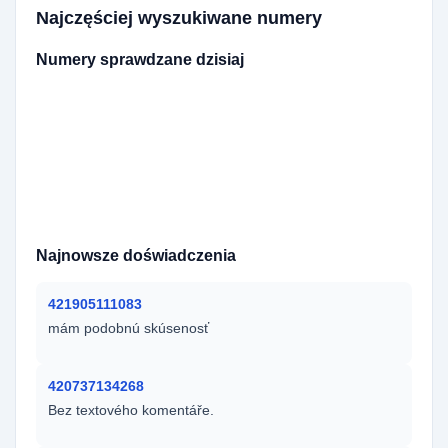
Najczęściej wyszukiwane numery
Numery sprawdzane dzisiaj
420737363359
420722015191
420774878748
420792239473
420725991501
420725991510
420606932043
420736688040
420725991500
420702838527
420725991506
420774353155
48695748532
420722927286
420722387608
420731007898
420792833483
Najnowsze doświadczenia
421905111083
mám podobnú skúsenosť
420737134268
Bez textového komentáře.