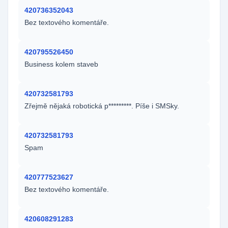
420736352043
Bez textového komentáře.
420795526450
Business kolem staveb
420732581793
Zřejmě nějaká robotická p*********. Píše i SMSky.
420732581793
Spam
420777523627
Bez textového komentáře.
420608291283