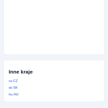
420775531357
15x
420251713665
15x
420705670600
14x
420251640525
14x
420731269890
13x
420212200117
13x
420558279215
13x
420212200193
13x
420778791288
13x
420221343827
12x
420221344595
12x
420733151799
12x
420771263806
12x
420296587001
12x
420776469890
12x
420226217037
12x
420771160612
11x
420738034121
11x
Inne kraje
cs-CZ
sk-SK
hu-HU