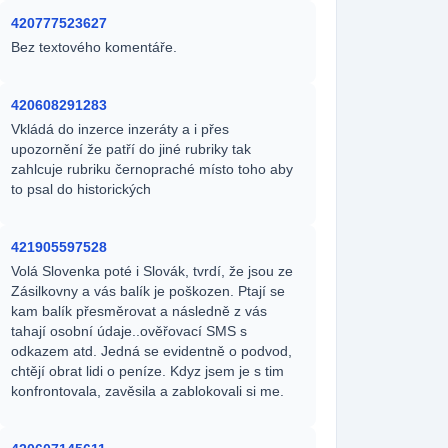
420777523627
Bez textového komentáře.
420608291283
Vkládá do inzerce inzeráty a i přes
upozornění že patří do jiné rubriky tak
zahlcuje rubriku černopraché místo toho aby
to psal do historických
421905597528
Volá Slovenka poté i Slovák, tvrdí, že jsou ze
Zásilkovny a vás balík je poškozen. Ptají se
kam balík přesměrovat a následně z vás
tahají osobní údaje..ověřovací SMS s
odkazem atd. Jedná se evidentně o podvod,
chtějí obrat lidi o peníze. Kdyz jsem je s tim
konfrontovala, zavěsila a zablokovali si me.