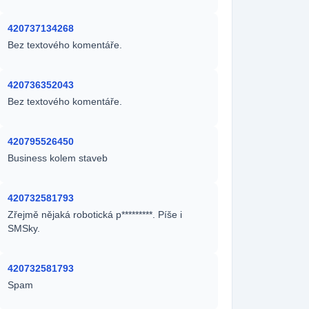
420737134268
Bez textového komentáře.
420736352043
Bez textového komentáře.
420795526450
Business kolem staveb
420732581793
Zřejmě nějaká robotická p*********. Píše i
SMSky.
420732581793
Spam