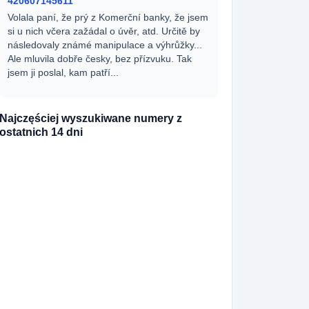
420607145611
Volala paní, že prý z Komerční banky, že jsem
si u nich včera zažádal o úvěr, atd. Určitě by
následovaly známé manipulace a výhrůžky...
Ale mluvila dobře česky, bez přízvuku. Tak
jsem ji poslal, kam patří...
Najczęściej wyszukiwane numery z
ostatnich 14 dni
420727361898
195x
420729989612
166x
420790367790
144x
420790367791
138x
420729880957
111x
420729860142
98x
420727365445
82x
420251713666
70x
420608714549
67x
420530503730
60x
420771126354
50x
420731846295
38x
420251713664
33x
420910925577
31x
420251713661
30x
420738034120
26x
420555440043
26x
420778544286
26x
420910922353
22x
420910928551
21x