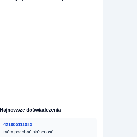
7860506715
420734594208
420735011560
420702434880
420604393864
420602422278
420777877040
420736730488
9291968401
420792766486
420731726668
420736707272
9301613710
420776533589
420735352136
36364202260
420728500787
420361429387
421940033626
420777855622
420735788570
420739263835
420607674899
420608432134
420733155932
36364420305
420605549640
420605552124
420792680124
420725175444
Najnowsze doświadczenia
421905111083
mám podobnú skúsenosť