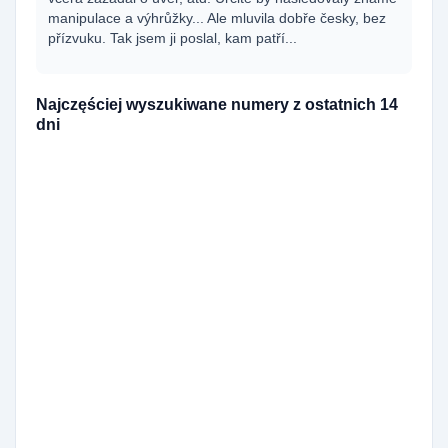
manipulace a výhrůžky... Ale mluvila dobře česky, bez
přízvuku. Tak jsem ji poslal, kam patří...
Najczęściej wyszukiwane numery z ostatnich 14
dni
420727361898
195x
420729989612
167x
420790367790
144x
420790367791
138x
420729880957
111x
420729860142
98x
420727365445
82x
420251713666
70x
420608714549
67x
420530503730
60x
420771126354
50x
420731846295
38x
420251713664
33x
420910925577
31x
420251713661
30x
420555440043
26x
420778544286
26x
420738034120
26x
420910922353
22x
420910928551
21x
420226217062
20x
420770156061
19x
420770187611
19x
420226202712
19x