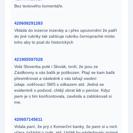
Bez textového komentáře.
420608291283
Vkládá do inzerce inzeráty a i přes upozornění že patří
do jiné rubriky tak zahlcuje rubriku černopraché místo
toho aby to psal do historických
421905597528
Volá Slovenka poté i Slovák, tvrdí, že jsou ze
Zásilkovny a vás balík je poškozen. Ptají se kam balík
přesměrovat a následně z vás tahají osobní
údaje..ověřovací SMS s odkazem atd. Jedná se
evidentně o podvod, chtějí obrat lidi o peníze. Kdyz
jsem je s tim konfrontovala, zavěsila a zablokovali si
me.
420607145611
Volala paní, že prý z Komerční banky, že jsem si u nich
včera zažádal o úvěr, atd. Určitě by následovaly známé