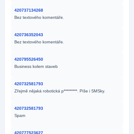
420737134268
Bez textového komentáře.
420736352043
Bez textového komentáře.
420795526450
Business kolem staveb
420732581793
Zřejmě nějaká robotická p*********. Píše i SMSky.
420732581793
Spam
420777523627