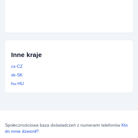
420221344595
12x
420733151799
12x
420771263806
12x
420296587001
12x
420776469890
12x
420226217037
12x
420738034121
11x
420771160612
11x
Inne kraje
cs-CZ
sk-SK
hu-HU
Społecznościowa baza doświadczeń z numerami telefonów
Kto
do mnie dzwonił?
.