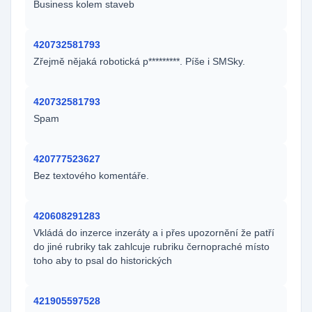
Business kolem staveb
420732581793
Zřejmě nějaká robotická p*********. Píše i SMSky.
420732581793
Spam
420777523627
Bez textového komentáře.
420608291283
Vkládá do inzerce inzeráty a i přes upozornění že patří
do jiné rubriky tak zahlcuje rubriku černopraché místo
toho aby to psal do historických
421905597528