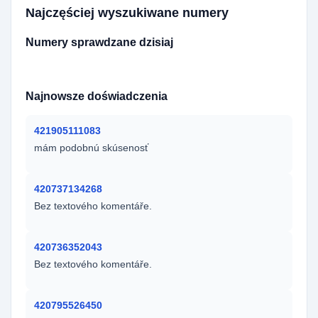
Najczęściej wyszukiwane numery
Numery sprawdzane dzisiaj
420792833483
Najnowsze doświadczenia
421905111083
mám podobnú skúsenosť
420737134268
Bez textového komentáře.
420736352043
Bez textového komentáře.
420795526450