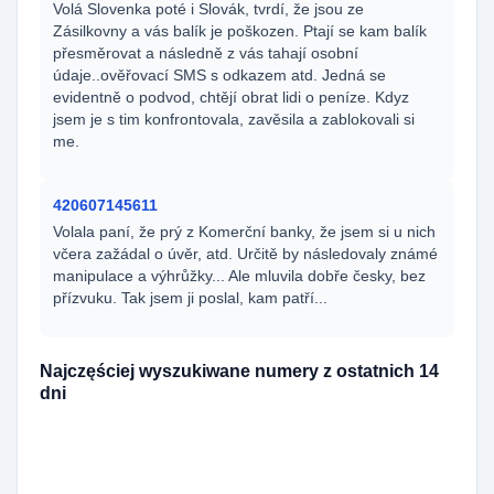
Volá Slovenka poté i Slovák, tvrdí, že jsou ze
Zásilkovny a vás balík je poškozen. Ptají se kam balík
přesměrovat a následně z vás tahají osobní
údaje..ověřovací SMS s odkazem atd. Jedná se
evidentně o podvod, chtějí obrat lidi o peníze. Kdyz
jsem je s tim konfrontovala, zavěsila a zablokovali si
me.
420607145611
Volala paní, že prý z Komerční banky, že jsem si u nich
včera zažádal o úvěr, atd. Určitě by následovaly známé
manipulace a výhrůžky... Ale mluvila dobře česky, bez
přízvuku. Tak jsem ji poslal, kam patří...
Najczęściej wyszukiwane numery z ostatnich 14
dni
420727361898
195x
420729989612
167x
420790367790
144x
420790367791
138x
420729880957
111x
420729860142
98x