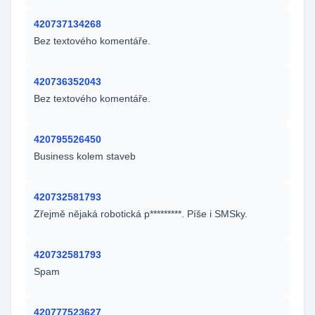
420737134268
Bez textového komentáře.
420736352043
Bez textového komentáře.
420795526450
Business kolem staveb
420732581793
Zřejmě nějaká robotická p*********. Píše i SMSky.
420732581793
Spam
420777523627