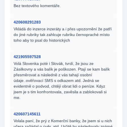
Bez textového komentáře.
420608291283
Vkládá do inzerce inzeráty a i přes upozornění že patří
do jiné rubriky tak zahlcuje rubriku černopraché místo
toho aby to psal do historických
421905597528
Volá Slovenka poté i Slovák, tvrdí, že jsou ze
Zásilkovny a vás balík je poškozen. Ptají se kam balík
přesměrovat a následně z vás tahají osobní
údaje..ověřovací SMS s odkazem atd. Jedná se
evidentně o podvod, chtějí obrat lidi o peníze. Kdyz
jsem je s tim konfrontovala, zavěsila a zablokovali si
me.
420607145611
Volala paní, že prý z Komerční banky, že jsem si u nich
včera zažádal o úvěr, atd. Určitě by následovaly známé