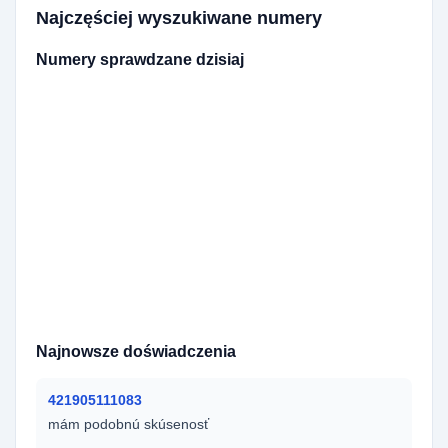
Najczęściej wyszukiwane numery
Numery sprawdzane dzisiaj
420725891961
420703804298
4210950583769
420737153804
420727927298
420607946925
420606034490
420603135990
420725009116
420420135990
420602571771
420605463355
420702887992
420774837997
420412553206
420735323845
420733154324
420602508170
420774957511
420605521485
420731618088
420735323897
420604919709
420728044635
420777280396
420724850499
420904298377
420734585926
0420721647208
420732355488
Najnowsze doświadczenia
421905111083
mám podobnú skúsenosť