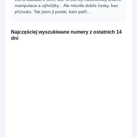
manipulace a výhrůžky... Ale mluvila dobře česky, bez
přízvuku. Tak jsem ji poslal, kam patří...
Najczęściej wyszukiwane numery z ostatnich 14
dni
420727361898
195x
420729989612
167x
420790367790
144x
420790367791
138x
420729880957
111x
420729860142
98x
420727365445
82x
420251713666
70x
420608714549
67x
420530503730
60x
420771126354
50x
420731846295
38x
420251713664
33x
420910925577
31x
420251713661
30x
420738034120
26x
420778544286
26x
420555440043
26x
420910922353
22x
420910928551
21x
420226217062
20x
420226202712
19x
420773747542
19x
420770156061
19x