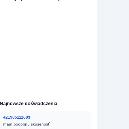
420725413922
420602558321
420737907492
420608196950
420792204366
420774152650
420608481175
420727939112
420728019846
420601343031
420725364172
420605546488
7860506715
420734594208
420735011560
420702434880
420604393864
420602422278
420777877040
420736730488
9291968401
420792766486
420731726668
420736707272
9301613710
420776533589
420735352136
36364202260
420728500787
420361429387
Najnowsze doświadczenia
421905111083
mám podobnú skúsenosť