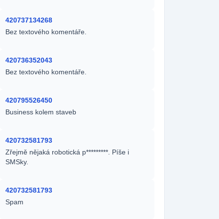
420737134268
Bez textového komentáře.
420736352043
Bez textového komentáře.
420795526450
Business kolem staveb
420732581793
Zřejmě nějaká robotická p*********. Píše i
SMSky.
420732581793
Spam