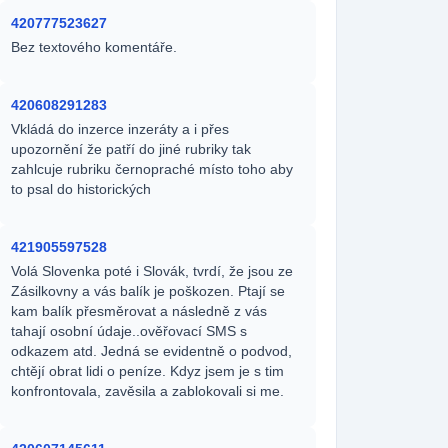
420777523627
Bez textového komentáře.
420608291283
Vkládá do inzerce inzeráty a i přes
upozornění že patří do jiné rubriky tak
zahlcuje rubriku černopraché místo toho aby
to psal do historických
421905597528
Volá Slovenka poté i Slovák, tvrdí, že jsou ze
Zásilkovny a vás balík je poškozen. Ptají se
kam balík přesměrovat a následně z vás
tahají osobní údaje..ověřovací SMS s
odkazem atd. Jedná se evidentně o podvod,
chtějí obrat lidi o peníze. Kdyz jsem je s tim
konfrontovala, zavěsila a zablokovali si me.