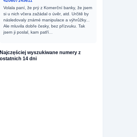
420607145611
Volala paní, že prý z Komerční banky, že jsem
si u nich včera zažádal o úvěr, atd. Určitě by
následovaly známé manipulace a výhrůžky...
Ale mluvila dobře česky, bez přízvuku. Tak
jsem ji poslal, kam patří...
Najczęściej wyszukiwane numery z
ostatnich 14 dni
420727361898
195x
420729989612
166x
420790367790
144x
420790367791
138x
420729880957
111x
420729860142
98x
420727365445
82x
420251713666
70x
420608714549
67x
420530503730
60x
420771126354
50x
420731846295
38x
420251713664
33x
420910925577
31x
420251713661
30x
420738034120
26x
420555440043
26x
420778544286
26x
420910922353
22x
420910928551
21x